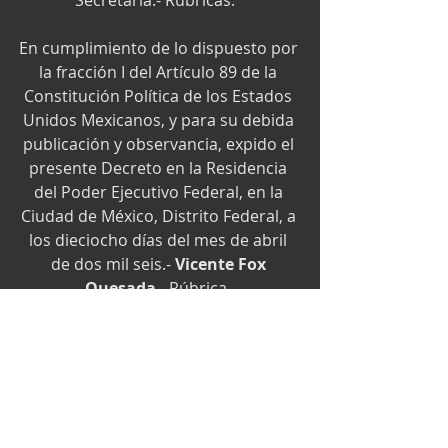
Secretaria.- Rúbricas." 
En cumplimiento de lo dispuesto por 
la fracción I del Artículo 89 de la 
Constitución Política de los Estados 
Unidos Mexicanos, y para su debida 
publicación y observancia, expido el 
presente Decreto en la Residencia 
del Poder Ejecutivo Federal, en la 
Ciudad de México, Distrito Federal, a 
los dieciocho días del mes de abril 
de dos mil seis.- 
Vicente Fox 
Quesada
.- Rúbrica. 
- El Secretario de Gobernación, 
Carlos María Abascal Carranza
.- 
Rúbrica.
#decreto
#normas
#legislación