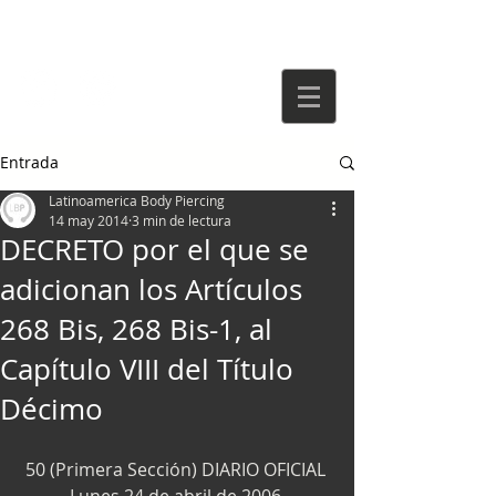
Entrada
Latinoamerica Body Piercing
14 may 2014
3 min de lectura
DECRETO por el que se
adicionan los Artículos
268 Bis, 268 Bis-1, al
Capítulo VIII del Título
Décimo
50 (Primera Sección) DIARIO OFICIAL 