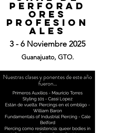
Perforad
ores
Profesion
ales
3 - 6 Noviembre 2025
Guanajuato, GTO.
Nuestras clases y ponentes de este año
fueron...
Primeros Auxilios - Mauricio Torres
Styling 101 - Cassi Lopez
Están de vuelta: Piercings en el ombligo -
William Baron
Fundamentals of Industrial Piercing - Cale
Belford
Piercing como resistencia: queer bodies in