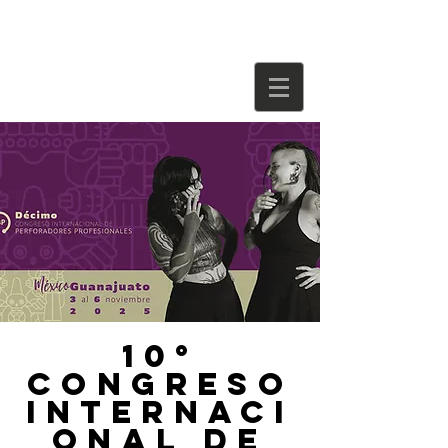
10°
Congreso
Internaci
onal de