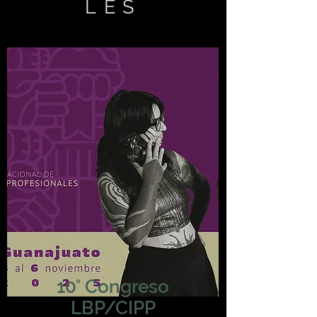
LES
10° Congreso
LBP/CIPP