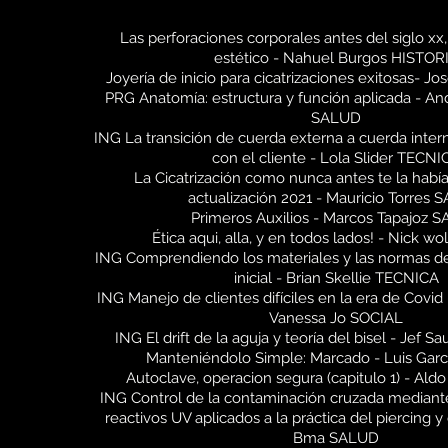
Las perforaciones corporales antes del siglo xx, d
estético - Nahuel Burgos HISTOR
Joyería de inicio para cicatrizaciones exitosas- 
PRG Anatomía: estructura y función aplicada - An
SALUD
ING La transición de cuerda externa a cuerda inter
con el cliente - Lola Slider TECNI
La Cicatrización como nunca antes te la había
actualización 2021 - Mauricio Torres
Primeros Auxilios - Marcos Tapajoz 
Ética aqui, alla, y en todos lados! - Nick w
ING Comprendiendo los materiales y las normas de 
inicial - Brian Skellie TECNICA
ING Manejo de clientes difíciles en la era de Covid
Vanessa Jo SOCIAL
ING El drift de la aguja y teoría del bisel - Jef
Manteniéndolo Simple: Marcado - Luis Gar
Autoclave, operacion segura (capitulo 1) - Al
ING Control de la contaminación cruzada mediant
reactivos UV aplicados a la práctica del piercing y
Bma SALUD