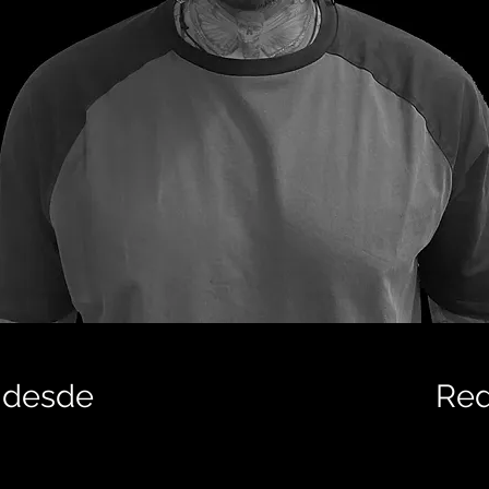
 desde
Red