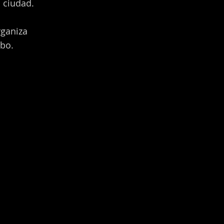
 ciudad.
rganiza
obo.