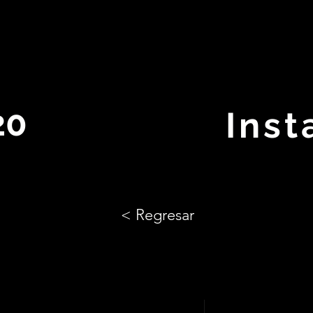
20
Ins
< Regresar