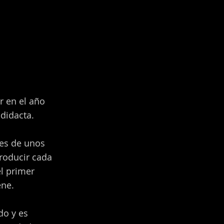
r en el año
didacta.
jes de unos
troducir cada
l primer
ene.
do y es