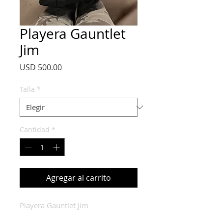
Playera Gauntlet
Jim
Precio
USD 500.00
Talla
*
Cantidad
*
Agregar al carrito
Playera Gauntlet Jim