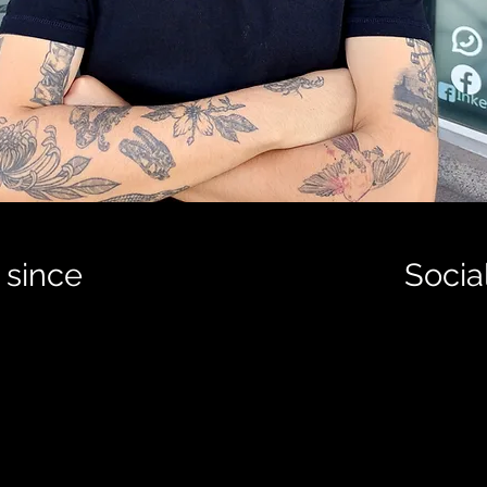
since
Socia