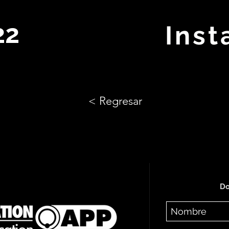
22
Ins
< Regresar
Do