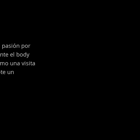
a pasión por
nte el body
ómo una visita
ote un